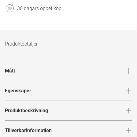
30 dagars öppet köp
Produktdetaljer
Mått
Brygga
:
16
mm
Glashöj
Egenskaper
Märke
:
Tom Ford
Produktbeskrivning
Produktnummer
:
7198667
TOM FORD
Tillverkarinformation
Bågfärg
:
Svart