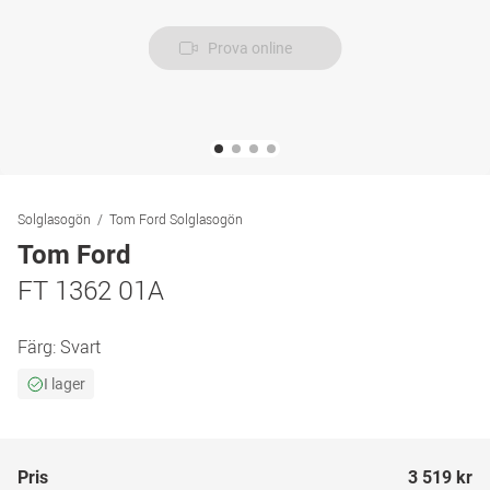
Prova online
Solglasogön
Tom Ford Solglasogön
Tom Ford
FT 1362 01A
Färg:
Svart
I lager
Pris
3 519 kr