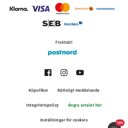
bergen och i södra europeiska
länder.
Möjlig för progressiva
Ja
glas
:
Tillverkare
:
Marcolin SpA
Fraktsätt
Köpvillkor
Rättsligt meddelande
Integritetspolicy
Ångra avtalet här
Inställningar för cookies
10%