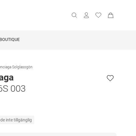
BOUTIQUE
enciaga Solglasogön
iaga
6S 003
e inte tillgänglig