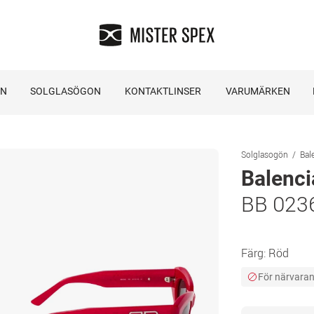
ON
SOLGLASÖGON
KONTAKTLINSER
VARUMÄRKEN
Solglasogön
Bal
Balenc
BB 023
Färg:
Röd
För närvarand