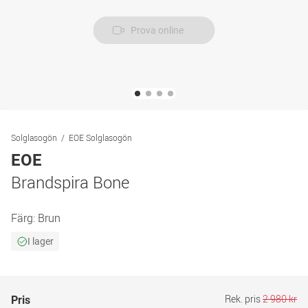
Prova online
Solglasogön
EOE Solglasogön
EOE
Brandspira Bone
Färg:
Brun
I lager
Rek. pris
2 980 kr
Pris