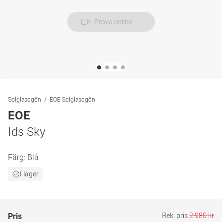
Prova online
Solglasogön
EOE Solglasogön
EOE
Ids Sky
Färg:
Blå
I lager
Rek. pris
2 980 kr
Pris