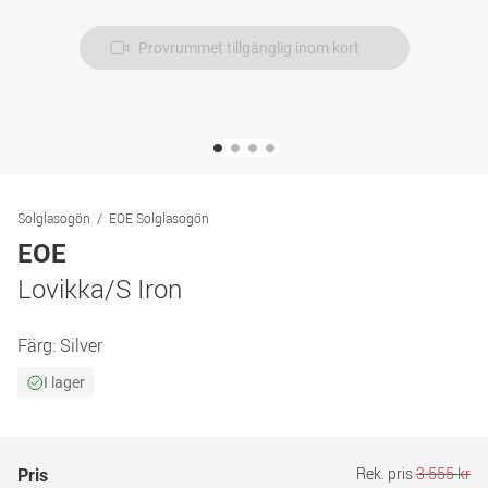
Provrummet tillgänglig inom kort
Solglasogön
EOE Solglasogön
EOE
Lovikka/S Iron
Färg:
Silver
I lager
Rek. pris
3 555 kr
Pris