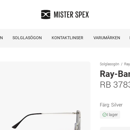
ON
SOLGLASÖGON
KONTAKTLINSER
VARUMÄRKEN
Solglasogön
Ray
Ray-Ba
RB 378
Färg:
Silver
I lager