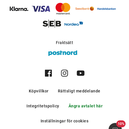
bergen och i södra europeiska
länder.
Möjlig för progressiva
Ja
glas
:
Tillverkare
:
Aoyama Optical Germany
Fraktsätt
GmbH
Köpvillkor
Rättsligt meddelande
Integritetspolicy
Ångra avtalet här
Inställningar för cookies
10%