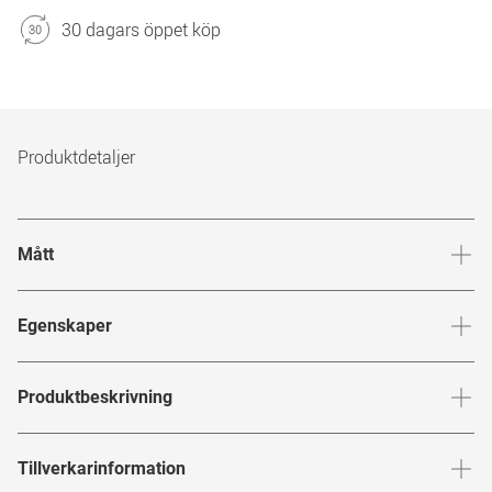
30 dagars öppet köp
Produktdetaljer
Mått
Brygga
:
21
mm
Glashöj
Egenskaper
Märke
:
Mister Spex Collection
Produktbeskrivning
Produktnummer
:
7935096
MISTER SPEX COLLECTION
Tillverkarinformation
Bågfärg
:
Svart