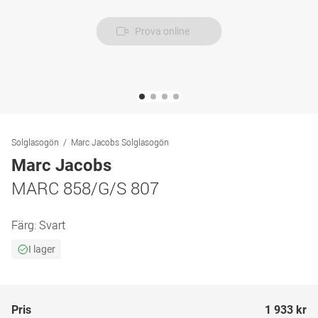
Prova online
Solglasogön
Marc Jacobs Solglasogön
Marc Jacobs
MARC 858/G/S 807
Färg:
Svart
I lager
Pris
1 933 kr