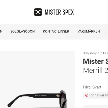
ON
SOLGLASÖGON
KONTAKTLINSER
VARUMÄRKEN
Solglasogön
Mis
Mister 
Merrill
Färg:
Svart
För närvarand