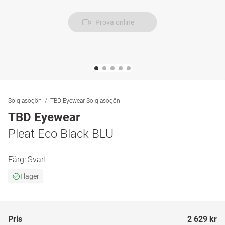
Prova online
Solglasogön
TBD Eyewear Solglasogön
TBD Eyewear
Pleat Eco Black BLU
Färg:
Svart
I lager
Pris
2 629 kr