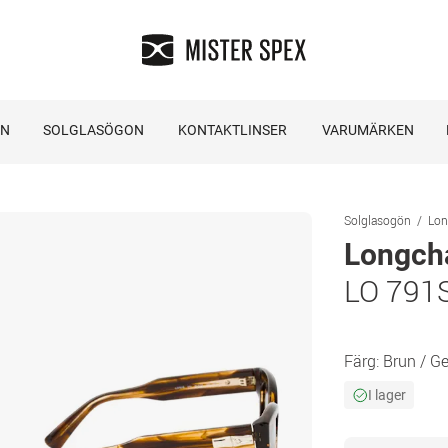
ON
SOLGLASÖGON
KONTAKTLINSER
VARUMÄRKEN
Solglasogön
Lon
Longc
LO 791
Färg:
Brun / G
I lager