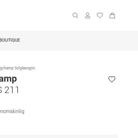
BOUTIQUE
gchamp Solglasogön
hamp
S 211
enomskinlig