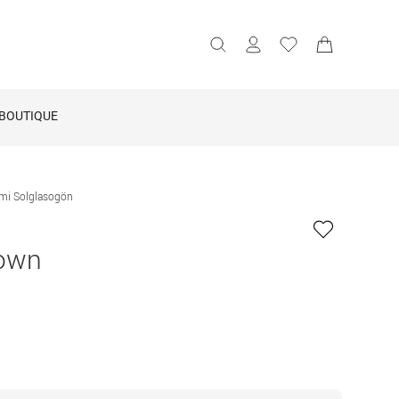
BOUTIQUE
mi Solglasogön
rown