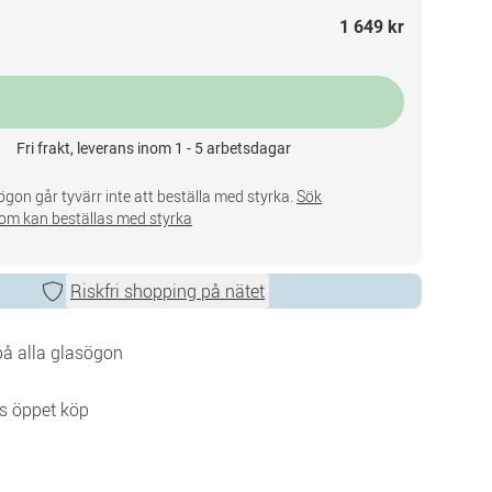
1 649 kr
Fri frakt, leverans inom 1 - 5 arbetsdagar
gon går tyvärr inte att beställa med styrka.
Sök
om kan beställas med styrka
Riskfri shopping på nätet
 på alla glasögon
s öppet köp