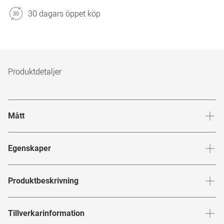
30 dagars öppet köp
Produktdetaljer
Mått
Brygga
:
17
mm
Glashöj
Egenskaper
Märke
:
Marcel Ostertag
Produktbeskrivning
Produktnummer
:
6868117
MARCEL OSTERTAG
Tillverkarinformation
Bågfärg
:
Svart