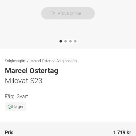
Prova online
Solglasogön
Marcel Ostertag Solglasogön
Marcel Ostertag
Milovat S23
Färg:
Svart
I lager
Pris
1 719 kr