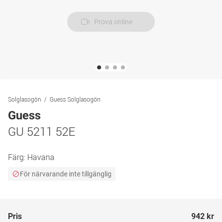
Prova online
Solglasogön
Guess Solglasogön
Guess
GU 5211 52E
Färg:
Havana
För närvarande inte tillgänglig
Pris
942 kr