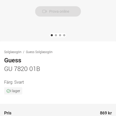
Prova online
Solglasogön
Guess Solglasogön
Guess
GU 7820 01B
Färg:
Svart
I lager
Pris
869 kr