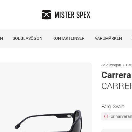
ON
SOLGLASÖGON
KONTAKTLINSER
VARUMÄRKEN
Solglasogön
Car
Carrera
CARRER
Färg:
Svart
För närvarand