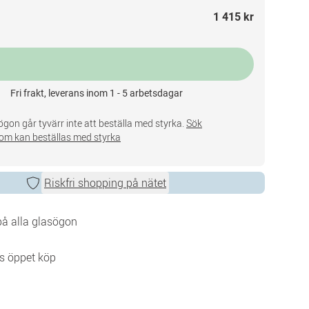
1 415 kr
Fri frakt, leverans inom 1 - 5 arbetsdagar
gon går tyvärr inte att beställa med styrka.
Sök
om kan beställas med styrka
Riskfri shopping på nätet
 på alla glasögon
s öppet köp