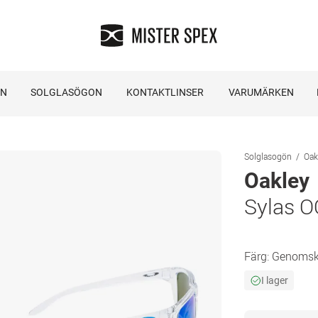
ON
SOLGLASÖGON
KONTAKTLINSER
VARUMÄRKEN
Solglasogön
Oak
Oakley
Sylas O
Färg:
Genomski
I lager