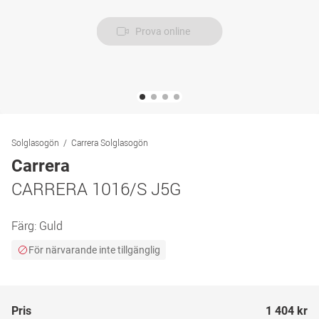
Prova online
Solglasogön
Carrera Solglasogön
Carrera
CARRERA 1016/S J5G
Färg:
Guld
För närvarande inte tillgänglig
Pris
1 404 kr