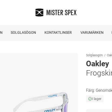
ON
SOLGLASÖGON
KONTAKTLINSER
VARUMÄRKEN
Solglasogön
Oak
Oakley
Frogski
Färg:
Genomski
I lager