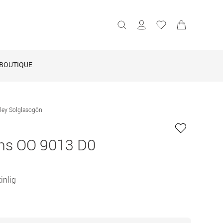
BOUTIQUE
ley Solglasogön
ns OO 9013 D0
nlig