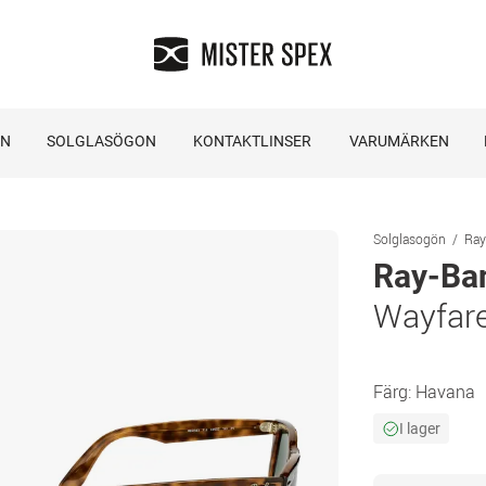
ON
SOLGLASÖGON
KONTAKTLINSER
VARUMÄRKEN
Solglasogön
Ray
Ray-Ba
Wayfar
Färg:
Havana
I lager