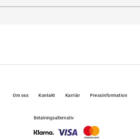
adorna 3, 20123, Milan, Italien
lig för progressiva glas
:
Ja
en/brands/customer-care/
lverkare
:
Luxottica Group S.p.A
Om oss
Kontakt
Karriär
Pressinformation
Betalningsalternativ