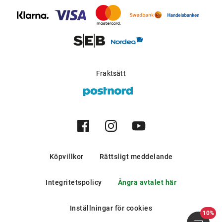
bergen och i södra europeiska
länder.
Möjlig för progressiva
Ja
glas
:
Tillverkare
:
Luxottica Group S.p.A
Fraktsätt
Köpvillkor
Rättsligt meddelande
Integritetspolicy
Ångra avtalet här
Inställningar för cookies
10%