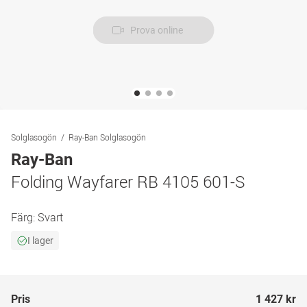
Prova online
Solglasogön
Ray-Ban Solglasogön
Ray-Ban
Folding Wayfarer RB 4105 601-S
Färg:
Svart
I lager
Pris
1 427 kr