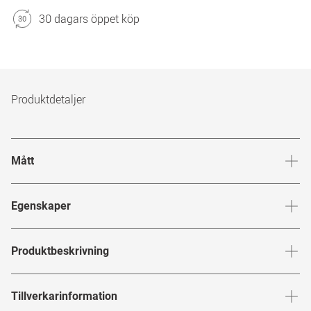
30 dagars öppet köp
Produktdetaljer
Mått
Brygga
:
21
mm
Glashöj
Egenskaper
Märke
:
Ray-Ban
Produktbeskrivning
Produktnummer
:
6673860
RAY-BAN
Tillverkarinformation
Bågfärg
:
Svart