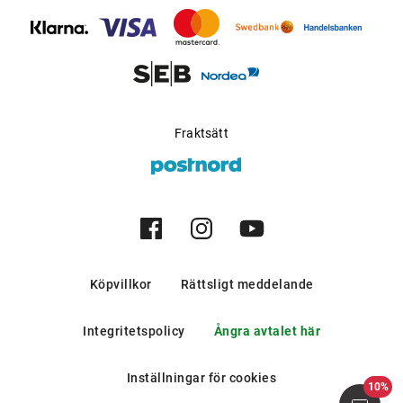
bergen och i södra europeiska
länder.
Möjlig för progressiva
Ja
glas
:
Tillverkare
:
Aoyama Optical Germany
Fraktsätt
GmbH
Köpvillkor
Rättsligt meddelande
Integritetspolicy
Ångra avtalet här
Inställningar för cookies
10%