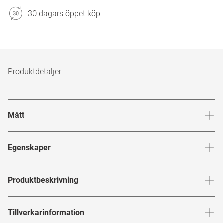
30 dagars öppet köp
Produktdetaljer
Mått
Brygga
:
19
mm
Glashöj
Egenskaper
Märke
:
Mister Spex Collection
Produktbeskrivning
Produktnummer
:
6661209
MISTER SPEX COLLECTION
Tillverkarinformation
Bågfärg
:
Svart