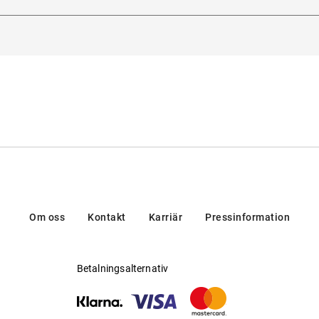
adorna 3, 20123, Milan, Italien
Möjlig för progressiva glas
:
Ja
en/brands/customer-care/
Tillverkare
:
Luxottica Group S.p.A
Om oss
Kontakt
Karriär
Pressinformation
Betalningsalternativ