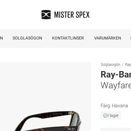
ON
SOLGLASÖGON
KONTAKTLINSER
VARUMÄRKEN
Solglasogön
Ray
Ray-Ba
Wayfare
Färg:
Havana
I lager