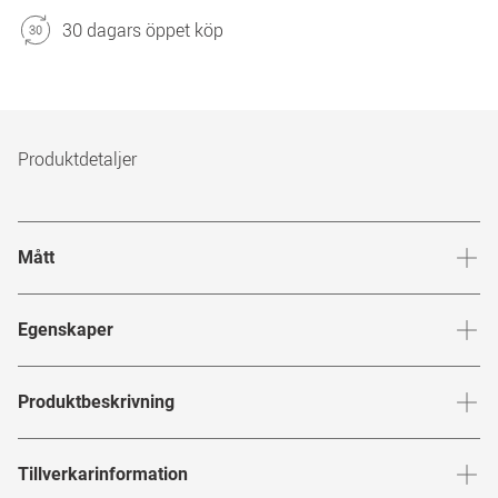
30 dagars öppet köp
Produktdetaljer
Mått
Brygga
:
18
mm
Glashöj
Egenskaper
Märke
:
Ray-Ban
Produktbeskrivning
Produktnummer
:
6430757
Uppgraderad klassiker
Tillverkarinformation
Bågfärg
:
Svart