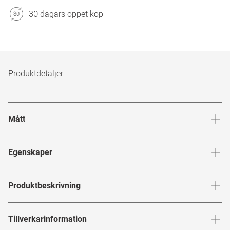
30 dagars öppet köp
Produktdetaljer
Mått
Brygga
:
18
mm
Glashöj
Egenskaper
Märke
:
Ray-Ban
Produktbeskrivning
Produktnummer
:
5400
Uppgraderad klassiker
Tillverkarinformation
Bågfärg
:
Svart