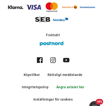
bergen och i södra europeiska
länder.
Möjlig för progressiva
Ja
glas
:
Tillverkare
:
Luxottica Group S.p.A
Fraktsätt
Köpvillkor
Rättsligt meddelande
Integritetspolicy
Ångra avtalet här
Inställningar för cookies
10%