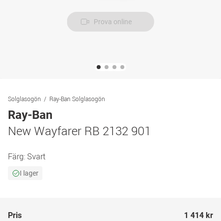
Prova online
Solglasogön
Ray-Ban Solglasogön
Ray-Ban
New Wayfarer RB 2132 901
Färg:
Svart
I lager
Pris
1 414 kr