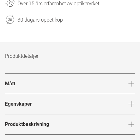
Över 15 års erfarenhet av optikeryrket
30 dagars öppet köp
Produktdetaljer
Mått
Brygga
:
17
mm
Glashöj
Egenskaper
Märke
:
Givenchy
Produktbeskrivning
Produktnummer
:
7843850