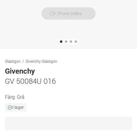
Prova online
Glasögon
Givenchy Glasögon
Givenchy
GV 50084U 016
Färg:
Grå
I lager