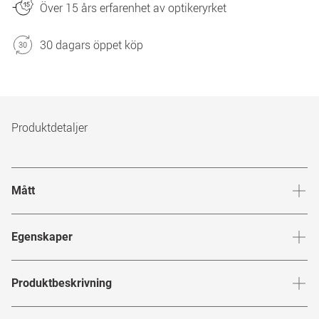
Över 15 års erfarenhet av optikeryrket
30 dagars öppet köp
Produktdetaljer
Mått
Brygga
:
17
mm
Glashöj
Egenskaper
Märke
:
MONTBLANC
Produktbeskrivning
Produktnummer
:
7775887