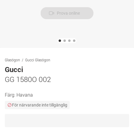
Prova online
Glasögon
Gucci Glasögon
Gucci
GG 1580O 002
Färg:
Havana
För närvarande inte tillgänglig