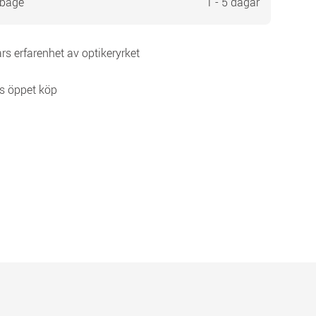
 båge
1 - 5 dagar
rs erfarenhet av optikeryrket
s öppet köp