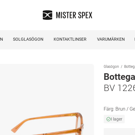
ON
SOLGLASÖGON
KONTAKTLINSER
VARUMÄRKEN
Glasögon
Botteg
Bottega
BV 122
Färg:
Brun / G
I lager