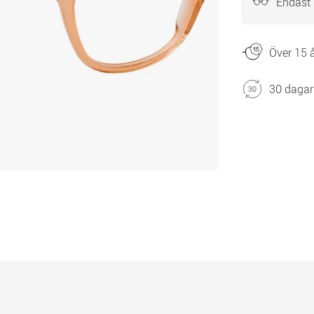
Endast
Över 15 å
30 dagar