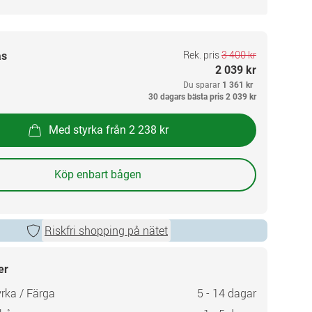
Rek. pris
3 400 kr
as
2 039 kr
Du sparar
1 361 kr
30 dagars bästa pris
2 039 kr
Med styrka från 2 238 kr
Köp enbart bågen
Riskfri shopping på nätet
er
rka / Färga
5 - 14 dagar