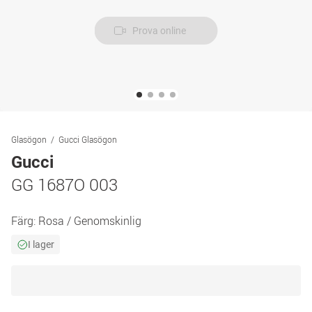
Prova online
Glasögon
Gucci Glasögon
Gucci
GG 1687O 003
Färg:
Rosa / Genomskinlig
I lager