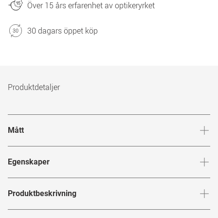
Över 15 års erfarenhet av optikeryrket
30 dagars öppet köp
Produktdetaljer
Mått
Brygga
:
18
mm
Glashöj
Egenskaper
Märke
:
Gucci
Produktbeskrivning
Produktnummer
:
7698478