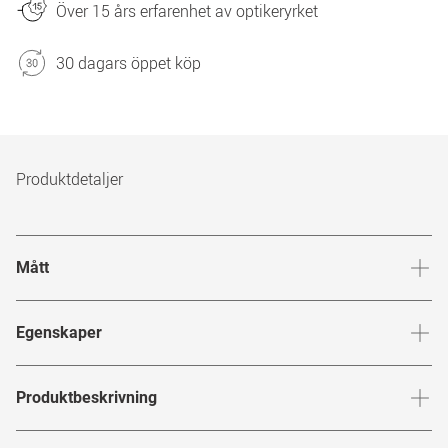
Över 15 års erfarenhet av optikeryrket
30 dagars öppet köp
Produktdetaljer
Mått
Brygga
:
19
mm
Glashöj
Egenskaper
Märke
:
Gucci
Produktbeskrivning
Produktnummer
:
7578069