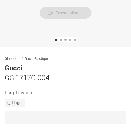
Prova online
Glasögon
Gucci Glasögon
Gucci
GG 1717O 004
Färg:
Havana
I lager