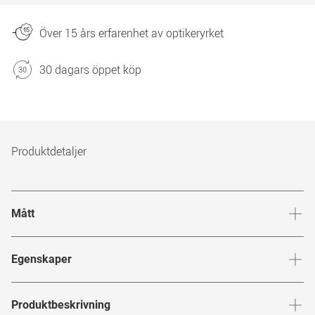
Över 15 års erfarenhet av optikeryrket
30 dagars öppet köp
Produktdetaljer
Mått
Brygga
:
18
mm
Glashöj
Egenskaper
Märke
:
Chloé
Produktbeskrivning