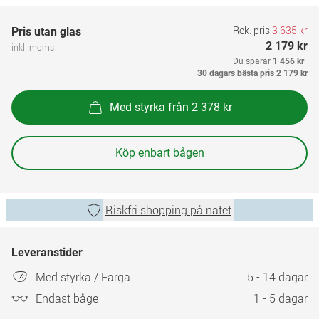
Rek. pris
3 635 kr
Pris utan glas
2 179 kr
inkl. moms
Du sparar
1 456 kr
30 dagars bästa pris
2 179 kr
Med styrka från 2 378 kr
Köp enbart bågen
Riskfri shopping på nätet
Leveranstider
Med styrka / Färga
5 - 14 dagar
Endast båge
1 - 5 dagar