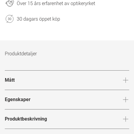
Över 15 års erfarenhet av optikeryrket
30 dagars öppet köp
Produktdetaljer
Mått
Brygga
:
13
mm
Glashöj
Egenskaper
Märke
:
MONCLER
Produktbeskrivning
Produktnummer
:
7432759