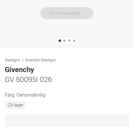
Prova online
Glasögon
Givenchy Glasögon
Givenchy
GV 50095I 026
Färg:
Genomskinlig
I lager