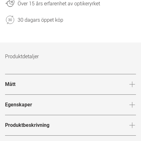
Över 15 års erfarenhet av optikeryrket
30 dagars öppet köp
Produktdetaljer
Mått
Brygga
:
19
mm
Glashöj
Egenskaper
Märke
:
Givenchy
Produktbeskrivning
Produktnummer
:
7126981