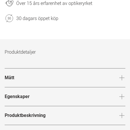
Över 15 års erfarenhet av optikeryrket
30 dagars öppet köp
Produktdetaljer
Mått
Brygga
:
19
mm
Glashöj
Egenskaper
Märke
:
Tom Ford
Produktbeskrivning
Produktnummer
:
6853221