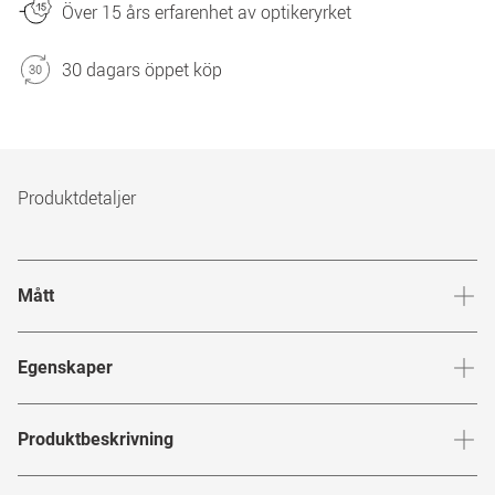
Över 15 års erfarenhet av optikeryrket
30 dagars öppet köp
Produktdetaljer
Mått
Brygga
:
18
mm
Glashöj
Egenskaper
Märke
:
Chloé
Produktbeskrivning
Produktnummer
:
6846892