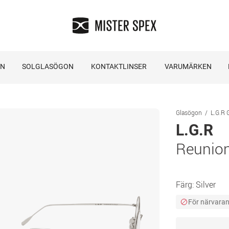
ON
SOLGLASÖGON
KONTAKTLINSER
VARUMÄRKEN
Glasögon
L.G.R 
L.G.R
Reunion
Färg:
Silver
För närvarand