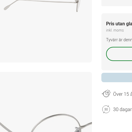
Pris utan gl
inkl. moms
Tyvärr är denn
Över 15 å
30 dagar