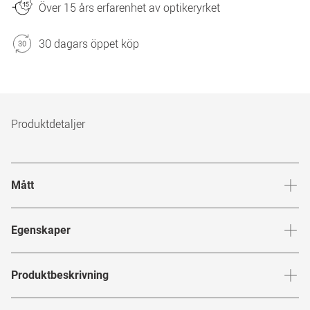
Över 15 års erfarenhet av optikeryrket
30 dagars öppet köp
Produktdetaljer
Mått
Brygga
:
18
mm
Glashöj
Egenskaper
Märke
:
Chloé
Produktbeskrivning
Produktnummer
:
6814320