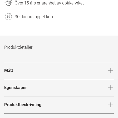
Över 15 års erfarenhet av optikeryrket
30 dagars öppet köp
Produktdetaljer
Mått
Brygga
:
24
mm
Glashöj
Egenskaper
Märke
:
Prinz Pi x Mister Spex
Produktbeskrivning
Produktnummer
:
7989783