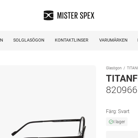
ON
SOLGLASÖGON
KONTAKTLINSER
VARUMÄRKEN
Glasögon
TITAN
TITANF
820966
Färg:
Svart
I lager