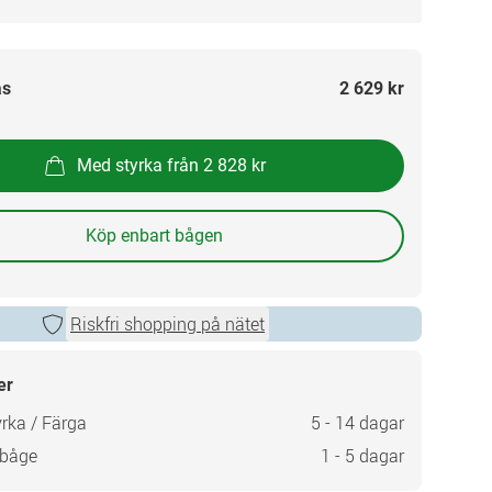
as
2 629 kr
Med styrka från 2 828 kr
Köp enbart bågen
Riskfri shopping på nätet
er
rka / Färga
5 - 14 dagar
 båge
1 - 5 dagar