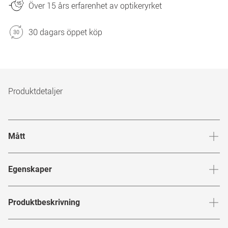
Över 15 års erfarenhet av optikeryrket
30 dagars öppet köp
Produktdetaljer
Mått
Brygga
:
21
mm
Glashöj
Egenskaper
Märke
:
Mister Spex Collection
Produktbeskrivning
Produktnummer
:
7940209