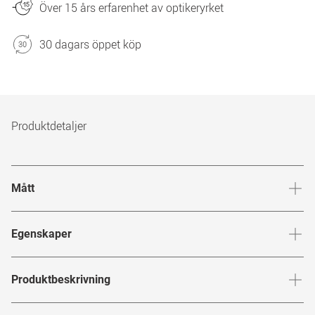
Över 15 års erfarenhet av optikeryrket
30 dagars öppet köp
Produktdetaljer
Mått
Brygga
:
16
mm
Glashöj
Egenskaper
Märke
:
Mister Spex Collection
Produktbeskrivning
Produktnummer
:
7805488