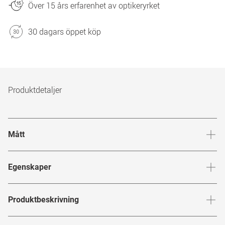
Över 15 års erfarenhet av optikeryrket
30 dagars öppet köp
Produktdetaljer
Mått
Brygga
:
20
mm
Glashöj
Egenskaper
Märke
:
Prinz Pi x Mister Spex
Produktbeskrivning
Produktnummer
:
7403916