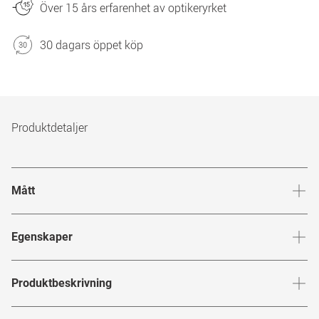
Över 15 års erfarenhet av optikeryrket
30 dagars öppet köp
Produktdetaljer
Mått
Brygga
:
19
mm
Glashöj
Egenskaper
Märke
:
WOOD FELLAS
Produktbeskrivning
Produktnummer
:
7337960