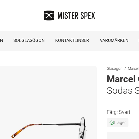
ON
SOLGLASÖGON
KONTAKTLINSER
VARUMÄRKEN
Glasögon
Marcel
Marcel 
Sodas 
Färg:
Svart
I lager