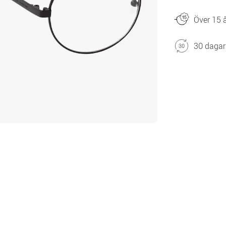
Över 15 å
30 dagar