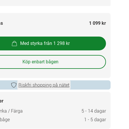
as
1 099 kr
Med styrka från 1 298 kr
Köp enbart bågen
Riskfri shopping på nätet
er
rka / Färga
5 - 14 dagar
 båge
1 - 5 dagar