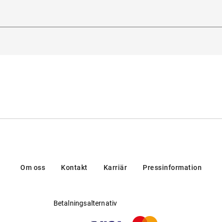
Tillverkare
:
Aoyama Optical Germany GmbH
hetsförordning (GPSR)
:
r Mister Spex
Ahornstraße 11, 14482, Potsdam, Tyskland
h metall
Om oss
Kontakt
Karriär
Pressinformation
Betalningsalternativ