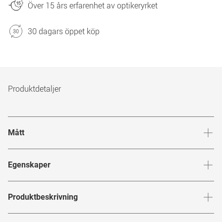
Över 15 års erfarenhet av optikeryrket
30 dagars öppet köp
Produktdetaljer
Mått
Brygga
:
21
mm
Glashöj
Egenskaper
Märke
:
TBD Eyewear
Produktbeskrivning
Produktnummer
:
7118284