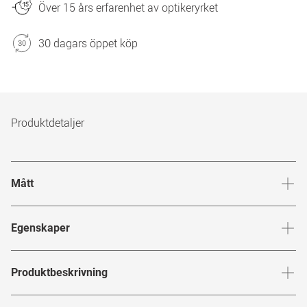
Över 15 års erfarenhet av optikeryrket
30 dagars öppet köp
Produktdetaljer
Mått
Brygga
:
20
mm
Glashöj
Egenskaper
Märke
:
Mister Spex Collection
Produktbeskrivning
Produktnummer
:
7046369