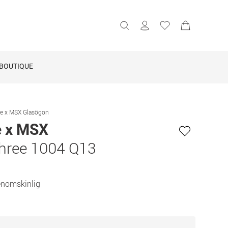
BOUTIQUE
e x MSX Glasögon
e x MSX
hree 1004 Q13
enomskinlig