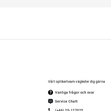
Form
:
Runda / Cateye
Här hittar du
säkerhetsanvisningar
.
Kontakt: service@misterspex.de
Vårt optikerteam vägleder dig gärna
Vanliga frågor och svar
Service Chatt
(+46) 20-127025