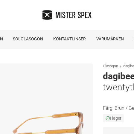
ON
SOLGLASÖGON
KONTAKTLINSER
VARUMÄRKEN
Glasögon
dagibe
dagibe
twentyt
Färg:
Brun / G
I lager