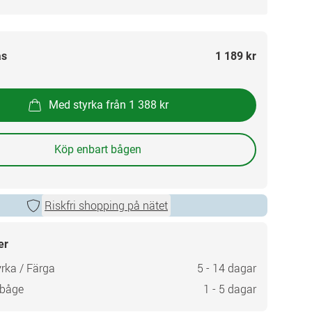
as
1 189 kr
Med styrka från 1 388 kr
Köp enbart bågen
Riskfri shopping på nätet
er
rka / Färga
5 - 14 dagar
 båge
1 - 5 dagar