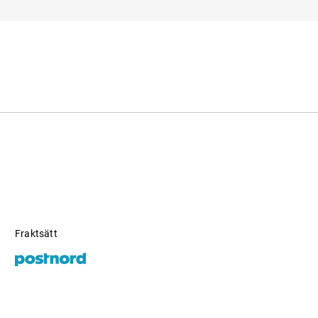
any GmbH
Fraktsätt