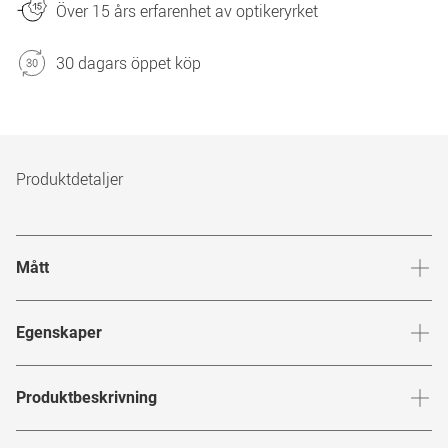
Över 15 års erfarenhet av optikeryrket
30 dagars öppet köp
Produktdetaljer
Mått
Brygga
:
17
mm
Glashöj
Egenskaper
Märke
:
Mister Spex Collection
Produktbeskrivning
Produktnummer
:
6858643