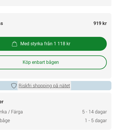
as
919 kr
Med styrka från 1 118 kr
Köp enbart bågen
Riskfri shopping på nätet
er
rka / Färga
5 - 14 dagar
 båge
1 - 5 dagar